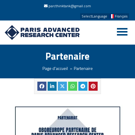
parcthinktank@gmail.com
SelectLanguage
Français
Partenaire
Page d'accueil
Partenaire